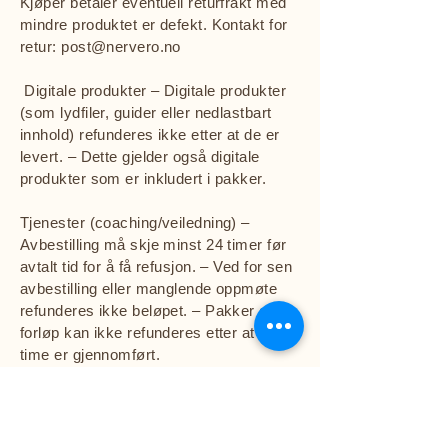
Kjøper betaler eventuell returfrakt med
mindre produktet er defekt. Kontakt for
retur:
post@nervero.no
Digitale produkter – Digitale produkter
(som lydfiler, guider eller nedlastbart
innhold) refunderes ikke etter at de er
levert. – Dette gjelder også digitale
produkter som er inkludert i pakker.
Tjenester (coaching/veiledning) –
Avbestilling må skje minst 24 timer før
avtalt tid for å få refusjon. – Ved for sen
avbestilling eller manglende oppmøte
refunderes ikke beløpet. – Pakker og
forløp kan ikke refunderes etter at første
time er gjennomført.
Har du spørsmål? Ta kontakt på:
post@nervero.no